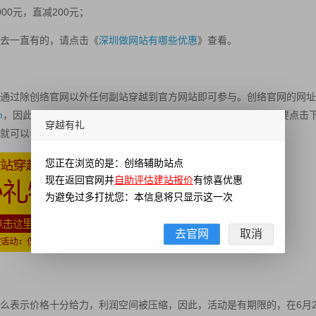
00元，直减200元；
去一直有的，请点击《
深圳做网站有哪些优惠
》查看。
通过除创络官网以外任何副站穿越到官方网站即可参与。创络官网的网址
m
，因此，您可以通过本站穿越参与活动，参与方法很简单，只需要点击
穿越有礼
就可以参与活动了。
您正在浏览的是：创络辅助站点
现在返回官网并
自助评估建站报价
有惊喜优惠
为避免过多打扰您：本信息将只显示这一次
去官网
取消
么表示价格十分给力，利润空间被压缩，因此，活动是有期限的，在6月2